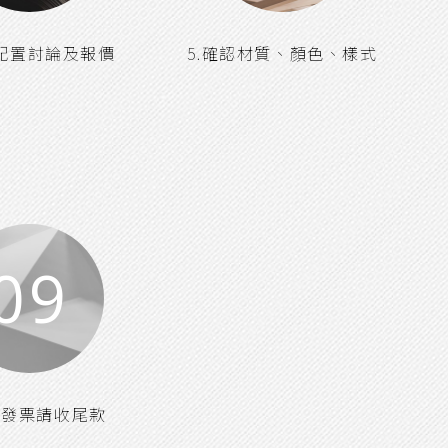
品配置討論及報價
5.確認材質、顏色、樣式
09
立發票請收尾款