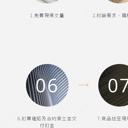
1.免費現場丈量
2.討論需求、
06
0
6.訂單確認及合約簽立並交
7.商品送至
付訂金