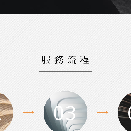
服 務 流 程
2
03