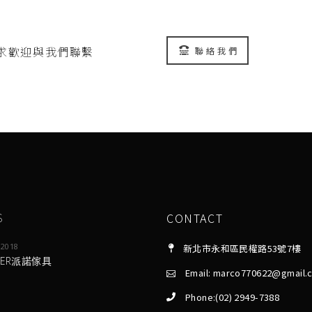
求歡迎與我們聯繫
聯 絡 我 們
S
CONTACT
 2018
新北市永和區民權路53號7樓
NER派諾傢具
Email: marco770622@gmail.
Phone:(02) 2949-7388