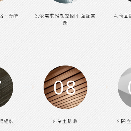
風格、預算
3.依需求繪製空間平面配置
4.商
圖
7
08
現場組裝
8.業主驗收
9.開