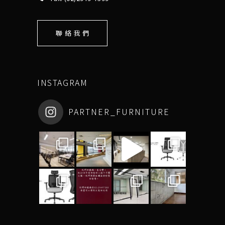
聯 絡 我 們
INSTAGRAM
PARTNER_FURNITURE