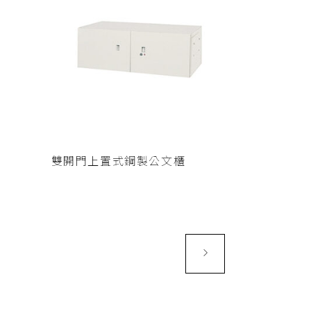
查看內容
雙開門上置式鋼製公文櫃