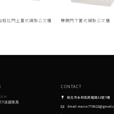
查看內容
查看內容
加框拉門上置式鋼製公文櫃
雙開門下置式鋼製公文櫃
S
CONTACT
 2018
新北市永和區民權路53號7樓
NER派諾傢具
Email: marco770622@gmail.