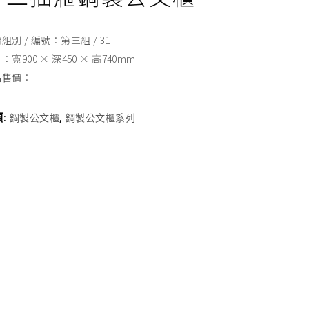
組別 / 編號：第三組 / 31
：寬900 × 深450 × 高740mm
品售價：
類:
,
鋼製公文櫃
鋼製公文櫃系列