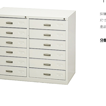
採購
尺寸
產
分