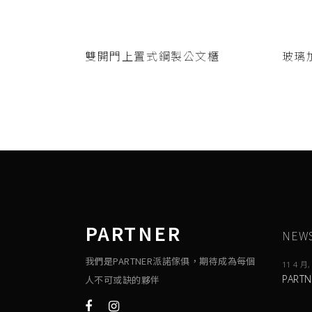
查看內容
雙開門上置式鋼製公文櫃
玻璃
PARTNER
NEW
我們是PARTNER派諾傢俱，期待成為每個
11 4 月,
PART
人不可或缺的夥伴